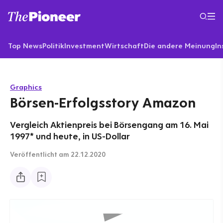
Top News
Politik
Investment
Wirtschaft
Die andere Meinung
In
Graphics
Börsen-Erfolgsstory Amazon
Vergleich Aktienpreis bei Börsengang am 16. Mai
1997* und heute, in US-Dollar
Veröffentlicht
am 22.12.2020