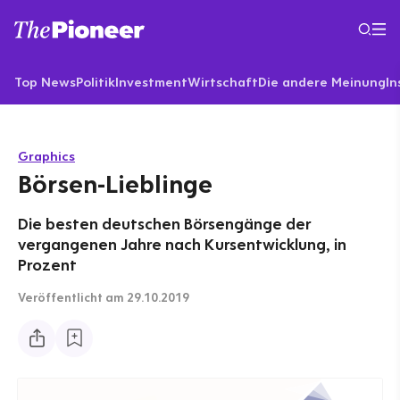
Top News
Politik
Investment
Wirtschaft
Die andere Meinung
In
Graphics
Börsen-Lieblinge
Die besten deutschen Börsengänge der
vergangenen Jahre nach Kursentwicklung, in
Prozent
Veröffentlicht
am 29.10.2019