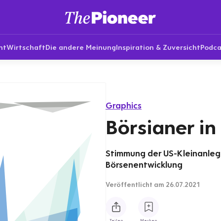
nt
Wirtschaft
Die andere Meinung
Inspiration & Zuversicht
Podca
Graphics
Börsianer i
Stimmung der US-Kleinanlege
Börsenentwicklung
Veröffentlicht
am 26.07.2021
Teilen
Merken