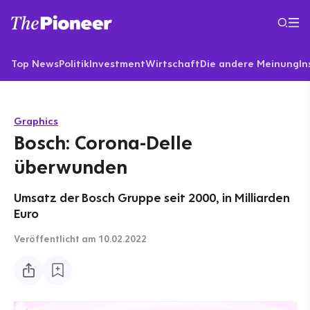
Top News
Politik
Investment
Wirtschaft
Die andere Meinung
In
Graphics
Bosch: Corona-Delle
überwunden
Umsatz der Bosch Gruppe seit 2000, in Milliarden
Euro
Veröffentlicht
am 10.02.2022