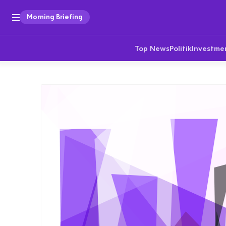
Morning Briefing
Top News
Politik
Investme