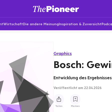
nt
Wirtschaft
Die andere Meinung
Inspiration & Zuversicht
Podca
Graphics
Bosch: Gewin
Entwicklung des Ergebnisses 
Veröffentlicht
am 22.04.2026
Teilen
Merken