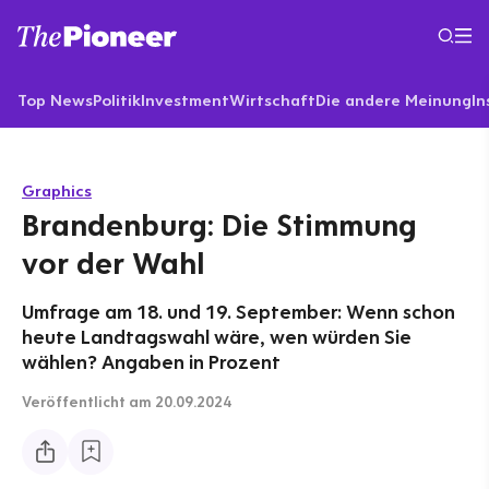
Top News
Politik
Investment
Wirtschaft
Die andere Meinung
In
Graphics
Brandenburg: Die Stimmung
vor der Wahl
Umfrage am 18. und 19. September: Wenn schon
heute Landtagswahl wäre, wen würden Sie
wählen? Angaben in Prozent
Veröffentlicht
am 20.09.2024