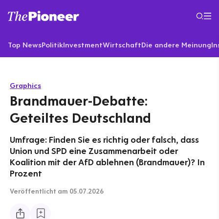
Top News
Politik
Investment
Wirtschaft
Die andere Meinung
In
Graphics
Brandmauer-Debatte:
Geteiltes Deutschland
Umfrage: Finden Sie es richtig oder falsch, dass
Union und SPD eine Zusammenarbeit oder
Koalition mit der AfD ablehnen (Brandmauer)? In
Prozent
Veröffentlicht
am 05.07.2026