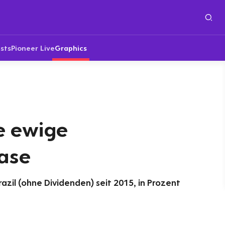
sts
Pioneer Live
Graphics
ie ewige
ase
zil (ohne Dividenden) seit 2015, in Prozent