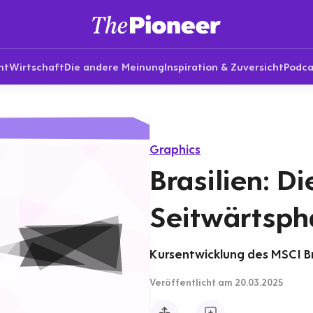
nt
Wirtschaft
Die andere Meinung
Inspiration & Zuversicht
Podca
Graphics
Brasilien: D
Seitwärtsph
Kursentwicklung des MSCI Bra
Veröffentlicht
am 20.03.2025