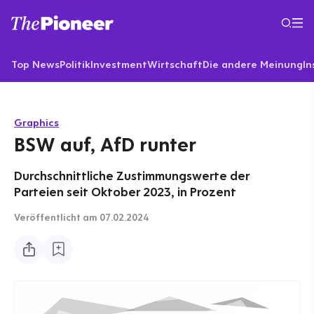
Top News
Politik
Investment
Wirtschaft
Die andere Meinung
In
Graphics
BSW auf, AfD runter
Durchschnittliche Zustimmungswerte der
Parteien seit Oktober 2023, in Prozent
Veröffentlicht
am 07.02.2024