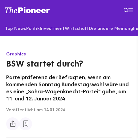
Top News
Politik
Investment
Wirtschaft
Die andere Meinung
In
Graphics
BSW startet durch?
Parteipräferenz der Befragten, wenn am
kommenden Sonntag Bundestagswahl wäre und
es eine „Sahra-Wagenknecht-Partei“ gäbe, am
11. und 12. Januar 2024
Veröffentlicht
am 14.01.2024