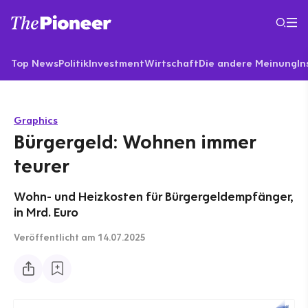
Top News
Politik
Investment
Wirtschaft
Die andere Meinung
In
Graphics
Bürgergeld: Wohnen immer
teurer
Wohn- und Heizkosten für Bürgergeldempfänger,
in Mrd. Euro
Veröffentlicht
am 14.07.2025