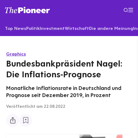
Top News
Politik
Investment
Wirtschaft
Die andere Meinung
In
Graphics
Bundesbankpräsident Nagel:
Die Inflations-Prognose
Monatliche Inflationsrate in Deutschland und
Prognose seit Dezember 2019, in Prozent
Veröffentlicht
am 22.08.2022