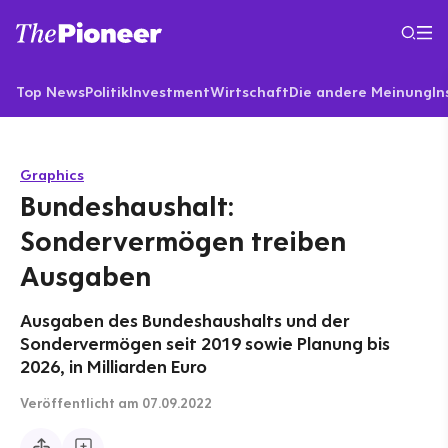
Top News
Politik
Investment
Wirtschaft
Die andere Meinung
In
Graphics
Bundeshaushalt:
Sondervermögen treiben
Ausgaben
Ausgaben des Bundeshaushalts und der
Sondervermögen seit 2019 sowie Planung bis
2026, in Milliarden Euro
Veröffentlicht
am 07.09.2022