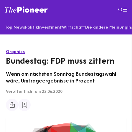
Top News
Politik
Investment
Wirtschaft
Die andere Meinung
In
Graphics
Bundestag: FDP muss zittern
Wenn am nächsten Sonntag Bundestagswahl
wäre, Umfrageergebnisse in Prozent
Veröffentlicht
am 22.06.2020