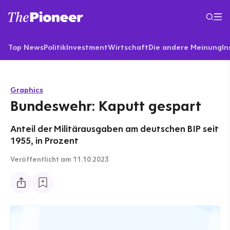
Top News
Politik
Investment
Wirtschaft
Die andere Meinung
In
Graphics
Bundeswehr: Kaputt gespart
Anteil der Militärausgaben am deutschen BIP seit
1955, in Prozent
Veröffentlicht
am 11.10.2023