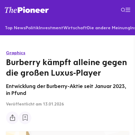
Top News
Politik
Investment
Wirtschaft
Die andere Meinung
In
Graphics
Burberry kämpft alleine gegen
die großen Luxus-Player
Entwicklung der Burberry-Aktie seit Januar 2023,
in Pfund
Veröffentlicht
am 13.01.2026