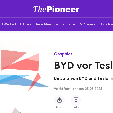
nt
Wirtschaft
Die andere Meinung
Inspiration & Zuversicht
Podca
Graphics
BYD vor Tes
Umsatz von BYD und Tesla, in
Veröffentlicht
am 25.03.2025
Teilen
Merken