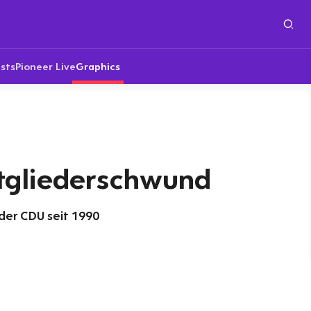
sts
Pioneer Live
Graphics
tgliederschwund
 der CDU seit 1990