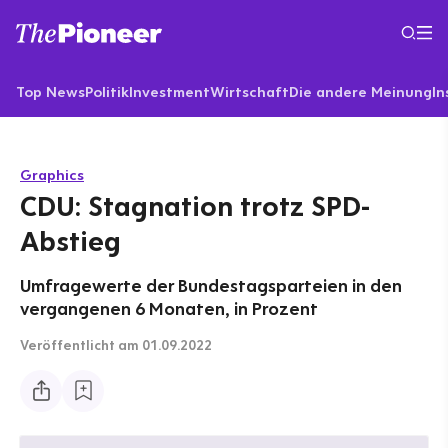
Top News
Politik
Investment
Wirtschaft
Die andere Meinung
In
Graphics
CDU: Stagnation trotz SPD-
Abstieg
Umfragewerte der Bundestagsparteien in den
vergangenen 6 Monaten, in Prozent
Veröffentlicht
am 01.09.2022