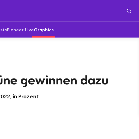
sts
Pioneer Live
Graphics
üne gewinnen dazu
022, in Prozent