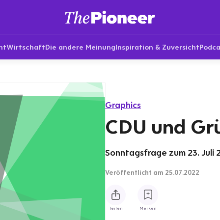
nt
Wirtschaft
Die andere Meinung
Inspiration & Zuversicht
Podca
Graphics
CDU und Gr
Sonntagsfrage zum 23. Juli 2
Veröffentlicht
am 25.07.2022
Teilen
Merken