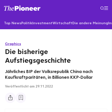
Top News
Politik
Investment
Wirtschaft
Die andere Meinung
In
Graphics
Die bisherige
Aufstiegsgeschichte
Jährliches BIP der Volksrepublik China nach
Kaufkraftparitäten, in Billionen KKP-Dollar
Veröffentlicht
am 29.11.2022