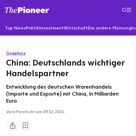
Top News
Politik
Investment
Wirtschaft
Die andere Meinung
In
Graphics
China: Deutschlands wichtiger
Handelspartner
Entwicklung des deutschen Warenhandels
(Importe und Exporte) mit China, in Milliarden
Euro
Veröffentlicht
am 09.02.2024