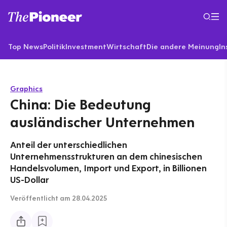
Top News
Politik
Investment
Wirtschaft
Die andere Meinung
In
Graphics
China: Die Bedeutung
ausländischer Unternehmen
Anteil der unterschiedlichen
Unternehmensstrukturen an dem chinesischen
Handelsvolumen, Import und Export, in Billionen
US-Dollar
Veröffentlicht
am 28.04.2025