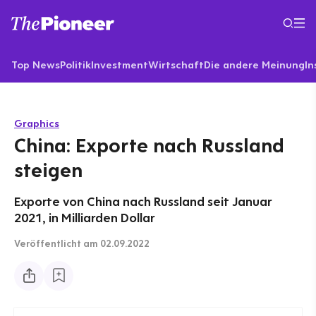
Top News
Politik
Investment
Wirtschaft
Die andere Meinung
In
Graphics
China: Exporte nach Russland
steigen
Exporte von China nach Russland seit Januar
2021, in Milliarden Dollar
Veröffentlicht
am 02.09.2022