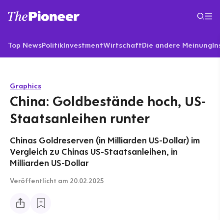
Top News
Politik
Investment
Wirtschaft
Die andere Meinung
In
Graphics
China: Goldbestände hoch, US-
Staatsanleihen runter
Chinas Goldreserven (in Milliarden US-Dollar) im
Vergleich zu Chinas US-Staatsanleihen, in
Milliarden US-Dollar
Veröffentlicht
am 20.02.2025