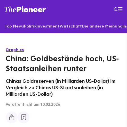
Top News
Politik
Investment
Wirtschaft
Die andere Meinung
In
Graphics
China: Goldbestände hoch, US-
Staatsanleihen runter
Chinas Goldreserven (in Milliarden US-Dollar) im
Vergleich zu Chinas US-Staatsanleihen (in
Milliarden US-Dollar)
Veröffentlicht
am 10.02.2026