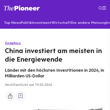
Top News
Politik
Investment
Wirtschaft
Die andere Meinung
In
Graphics
China investiert am meisten in
die Energiewende
Länder mit den höchsten Investitionen in 2024, in
Milliarden US-Dollar
Veröffentlicht
am 19.02.2026