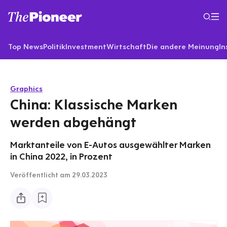
Top News
Politik
Investment
Wirtschaft
Die andere Meinung
In
Graphics
China: Klassische Marken
werden abgehängt
Marktanteile von E-Autos ausgewählter Marken
in China 2022, in Prozent
Veröffentlicht
am 29.03.2023