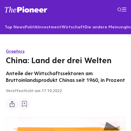
Top News
Politik
Investment
Wirtschaft
Die andere Meinung
In
Graphics
China: Land der drei Welten
Anteile der Wirtschaftssektoren am
Bruttoinlandsprodukt Chinas seit 1960, in Prozent
Veröffentlicht
am 17.10.2022