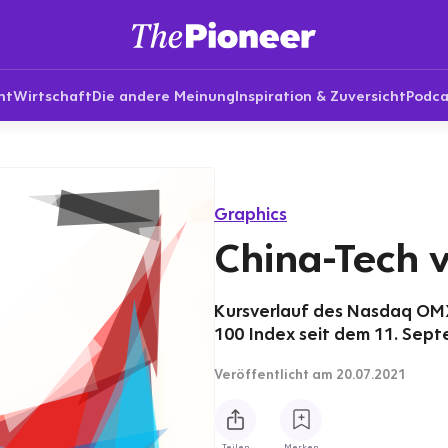
nt
Wirtschaft
Die andere Meinung
Inspiration & Zuversicht
Podca
Graphics
China-Tech 
Kursverlauf des Nasdaq OM
100 Index seit dem 11. Sept
Veröffentlicht
am 20.07.2021
Teilen
Merken