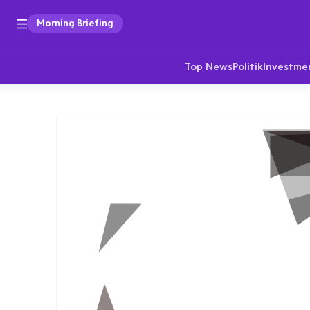
Morning Briefing
Top News
Politik
Investme