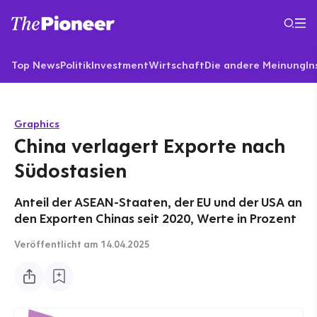
Top News
Politik
Investment
Wirtschaft
Die andere Meinung
In
Graphics
China verlagert Exporte nach
Südostasien
Anteil der ASEAN-Staaten, der EU und der USA an
den Exporten Chinas seit 2020, Werte in Prozent
Veröffentlicht
am 14.04.2025