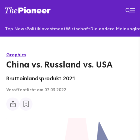
Top News
Politik
Investment
Wirtschaft
Die andere Meinung
In
Graphics
China vs. Russland vs. USA
Bruttoinlandsprodukt 2021
Veröffentlicht
am 07.03.2022