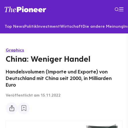
Top News
Politik
Investment
Wirtschaft
Die andere Meinung
In
Graphics
China: Weniger Handel
Handelsvolumen (Importe und Exporte) von
Deutschland mit China seit 2000, in Milliarden
Euro
Veröffentlicht
am 15.11.2022