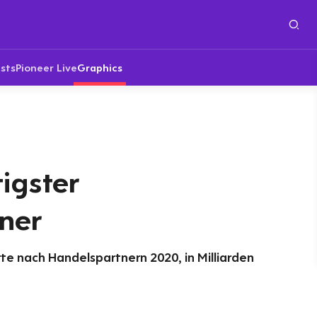
sts
Pioneer Live
Graphics
igster
ner
e nach Handelspartnern 2020, in Milliarden