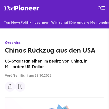
Top News
Politik
Investment
Wirtschaft
Die andere Meinung
In
Graphics
Chinas Rückzug aus den USA
US-Staatsanleihen im Besitz von China, in
Milliarden US-Dollar
Veröffentlicht
am 25.10.2023