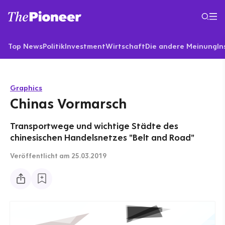
Top News
Politik
Investment
Wirtschaft
Die andere Meinung
In
Graphics
Chinas Vormarsch
Transportwege und wichtige Städte des
chinesischen Handelsnetzes "Belt and Road"
Veröffentlicht
am 25.03.2019