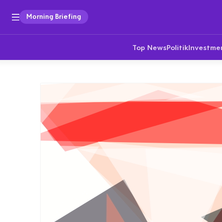
Morning Briefing
Top News
Politik
Investme