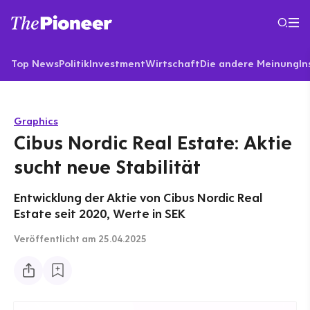
Top News
Politik
Investment
Wirtschaft
Die andere Meinung
In
Graphics
Cibus Nordic Real Estate: Aktie
sucht neue Stabilität
Entwicklung der Aktie von Cibus Nordic Real
Estate seit 2020, Werte in SEK
Veröffentlicht
am 25.04.2025