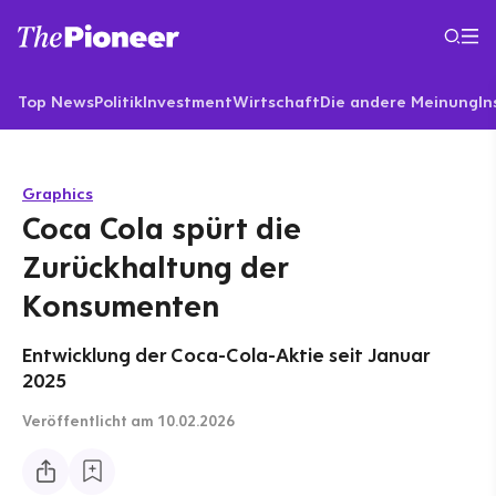
Top News
Politik
Investment
Wirtschaft
Die andere Meinung
In
Graphics
Coca Cola spürt die
Zurückhaltung der
Konsumenten
Entwicklung der Coca-Cola-Aktie seit Januar
2025
Veröffentlicht
am 10.02.2026