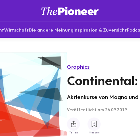
nt
Wirtschaft
Die andere Meinung
Inspiration & Zuversicht
Podca
Graphics
Continental
Aktienkurse von Magna und C
Veröffentlicht
am 26.09.2019
Teilen
Merken