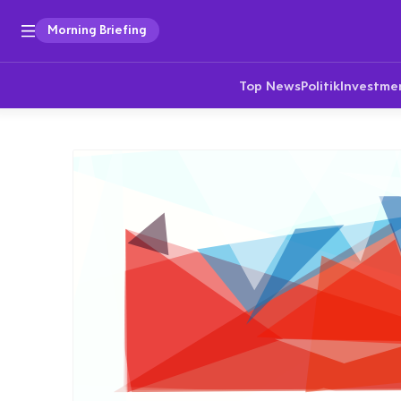
Morning Briefing
Top News
Politik
Investme