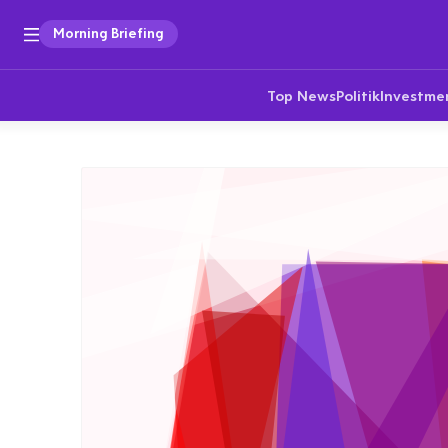
Morning Briefing
Top News
Politik
Investme