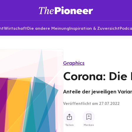
nt
Wirtschaft
Die andere Meinung
Inspiration & Zuversicht
Podca
Graphics
Corona: Die
Anteile der jeweiligen Varia
Veröffentlicht
am 27.07.2022
Teilen
Merken