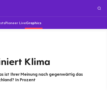
sts
Pioneer Live
Graphics
niert Klima
as ist Ihrer Meinung nach gegenwärtig das
chland? In Prozent