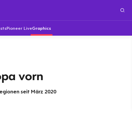
sts
Pioneer Live
Graphics
opa vorn
egionen seit März 2020