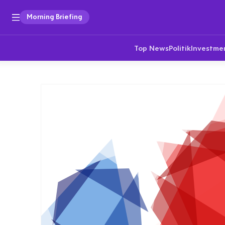
Morning Briefing
Top News
Politik
Investme