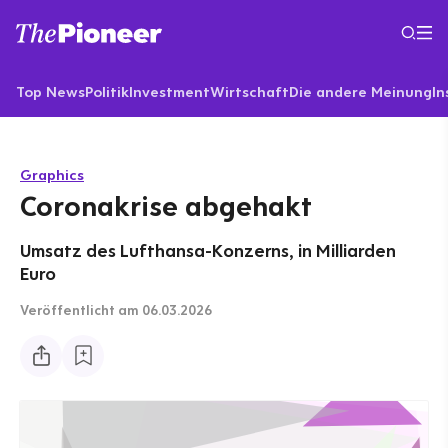
Top News
Politik
Investment
Wirtschaft
Die andere Meinung
In
Graphics
Coronakrise abgehakt
Umsatz des Lufthansa-Konzerns, in Milliarden
Euro
Veröffentlicht
am 06.03.2026