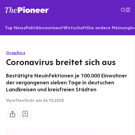
Top News
Politik
Investment
Wirtschaft
Die andere Meinung
In
Graphics
Coronavirus breitet sich aus
Bestätigte Neuinfektionen je 100.000 Einwohner
der vergangenen sieben Tage in deutschen
Landkreisen und kreisfreien Städten
Veröffentlicht
am 26.10.2020