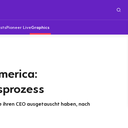
sts
Pioneer Live
Graphics
merica:
sprozess
e ihren CEO ausgetauscht haben, nach