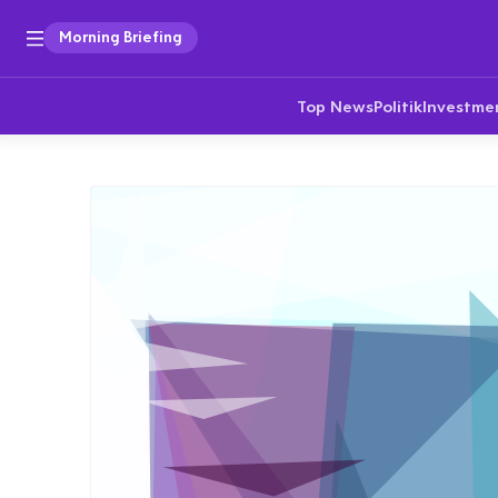
Morning Briefing
Top News
Politik
Investme