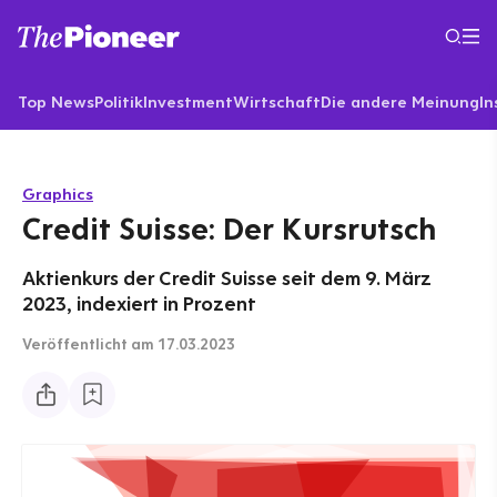
Top News
Politik
Investment
Wirtschaft
Die andere Meinung
In
Graphics
Credit Suisse: Der Kursrutsch
Aktienkurs der Credit Suisse seit dem 9. März
2023, indexiert in Prozent
Veröffentlicht
am 17.03.2023