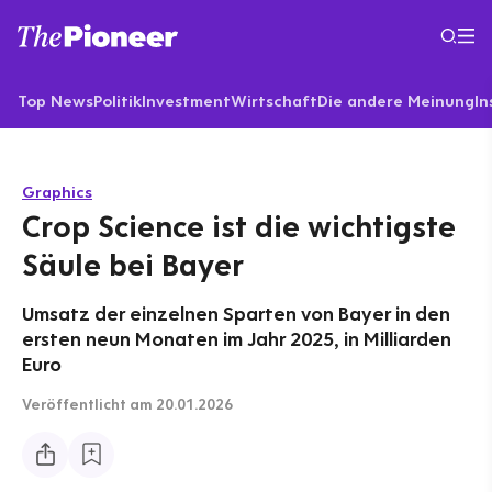
Top News
Politik
Investment
Wirtschaft
Die andere Meinung
In
Graphics
Crop Science ist die wichtigste
Säule bei Bayer
Umsatz der einzelnen Sparten von Bayer in den
ersten neun Monaten im Jahr 2025, in Milliarden
Euro
Veröffentlicht
am 20.01.2026